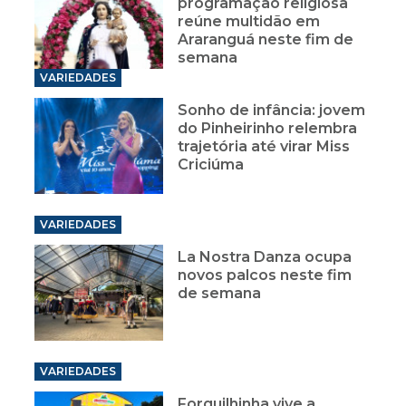
programação religiosa
reúne multidão em
Araranguá neste fim de
semana
VARIEDADES
Sonho de infância: jovem
do Pinheirinho relembra
trajetória até virar Miss
Criciúma
VARIEDADES
La Nostra Danza ocupa
novos palcos neste fim
de semana
VARIEDADES
Forquilhinha vive a