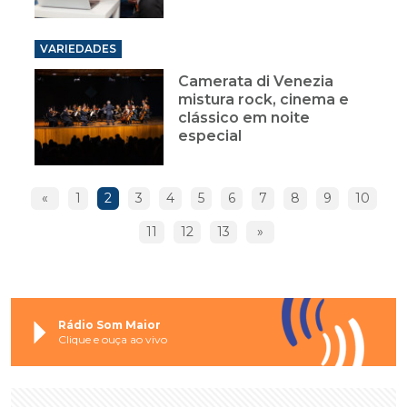
VARIEDADES
Camerata di Venezia
mistura rock, cinema e
clássico em noite
especial
«
1
2
3
4
5
6
7
8
9
10
11
12
13
»
Rádio Som Maior
Clique e ouça ao vivo