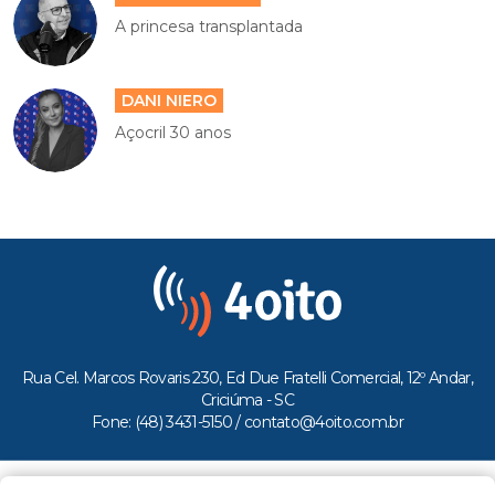
A princesa transplantada
DANI NIERO
Açocril 30 anos
Rua Cel. Marcos Rovaris 230, Ed Due Fratelli Comercial, 12º Andar,
Criciúma - SC
Fone: (48) 3431-5150 /
contato@4oito.com.br