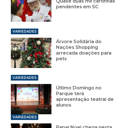
Quase duas mil cartinhas
pendentes em SC
VARIEDADES
Árvore Solidária do
Nações Shopping
arrecada doações para
pets
VARIEDADES
Último Domingo no
Parque terá
apresentação teatral de
alunos
VARIEDADES
Papai Noel chega nesta