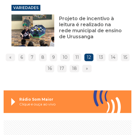
VARIEDADES
Projeto de incentivo à
leitura é realizado na
rede municipal de ensino
de Urussanga
«
6
7
8
9
10
11
12
13
14
15
16
17
18
»
Rádio Som Maior
Clique e ouça ao vivo