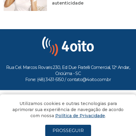
autenticidade
Rua Cel. Marcos Rovaris 230, Ed Due Fratelli Comercial, 12º Andar,
Criciúma - SC
Fone: (48) 3431-5150 /
contato@4oito.com.br
Copyright © 2026.
Utilizamos cookies e outras tecnologias para
Todos os direitos reservados ao Portal 4oito
aprimorar sua experiência de navegação de acordo
com nossa
Política de Privacidade
.
PROSSEGUIR