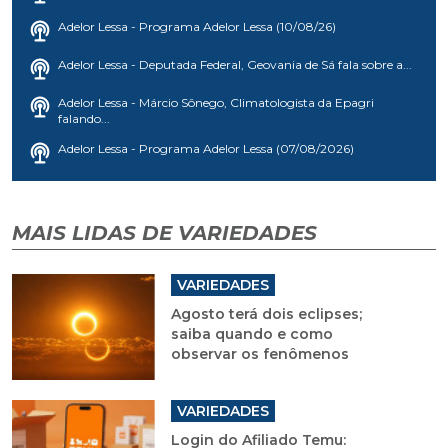
Adelor Lessa - Programa Adelor Lessa (10/08/26)
Adelor Lessa - Deputada Federal, Geovania de Sá fala sobre a...
Adelor Lessa - Márcio Sônego, Climatologista da Epagri
falando...
Adelor Lessa - Programa Adelor Lessa (07/08/2026)
MAIS LIDAS DE VARIEDADES
VARIEDADES
Agosto terá dois eclipses;
saiba quando e como
observar os fenômenos
VARIEDADES
Login do Afiliado Temu: