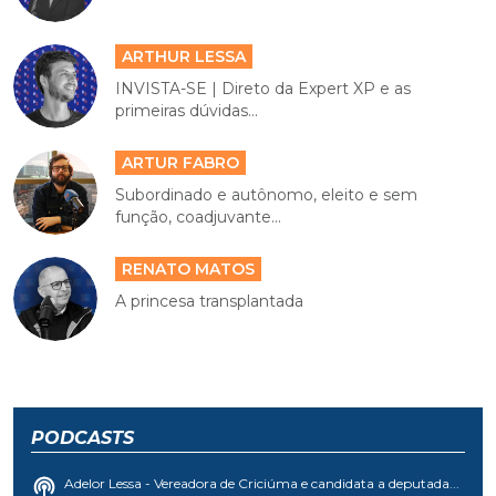
ARTHUR LESSA
INVISTA-SE | Direto da Expert XP e as
primeiras dúvidas...
ARTUR FABRO
Subordinado e autônomo, eleito e sem
função, coadjuvante...
RENATO MATOS
A princesa transplantada
PODCASTS
Adelor Lessa - Vereadora de Criciúma e candidata a deputada...