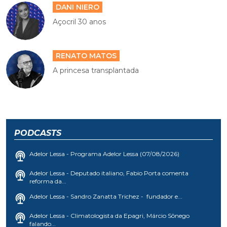
DANI NIERO
Açocril 30 anos
RENATO MATOS
A princesa transplantada
PODCASTS
Adelor Lessa - Programa Adelor Lessa (07/08/2026)
Adelor Lessa - Deputado italiano, Fabio Porta comenta
reforma da...
Adelor Lessa - Sandro Zanatta Trichez - fundador e...
Adelor Lessa - Climatologista da Epagri, Márcio Sônego
falando...