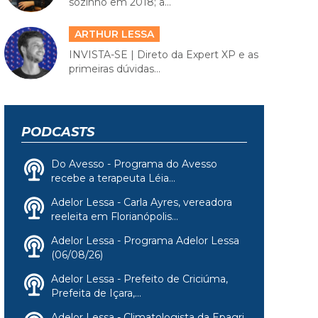
sozinho em 2018; a...
ARTHUR LESSA
INVISTA-SE | Direto da Expert XP e as
primeiras dúvidas...
PODCASTS
Do Avesso - Programa do Avesso
recebe a terapeuta Léia...
Adelor Lessa - Carla Ayres, vereadora
reeleita em Florianópolis...
Adelor Lessa - Programa Adelor Lessa
(06/08/26)
Adelor Lessa - Prefeito de Criciúma,
Prefeita de Içara,...
Adelor Lessa - Climatologista da Epagri,