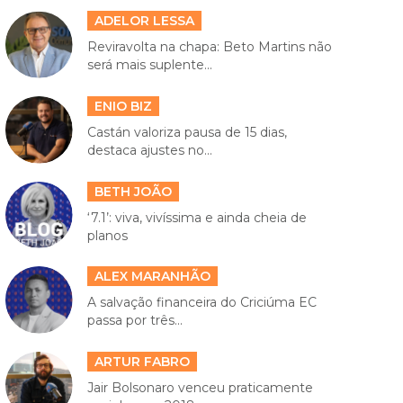
ADELOR LESSA
Reviravolta na chapa: Beto Martins não
será mais suplente...
ENIO BIZ
Castán valoriza pausa de 15 dias,
destaca ajustes no...
BETH JOÃO
‘7.1’: viva, vivíssima e ainda cheia de
planos
ALEX MARANHÃO
A salvação financeira do Criciúma EC
passa por três...
ARTUR FABRO
Jair Bolsonaro venceu praticamente