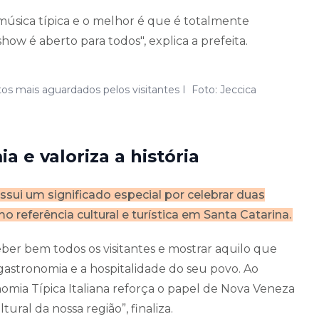
música típica e o melhor é que é totalmente
how é aberto para todos", explica a prefeita.
 mais aguardados pelos visitantes I Foto: Jeccica
 e valoriza a história
sui um significado especial por celebrar duas
referência cultural e turística em Santa Catarina.
eber bem todos os visitantes e mostrar aquilo que
astronomia e a hospitalidade do seu povo. Ao
onomia Típica Italiana reforça o papel de Nova Veneza
ural da nossa região”, finaliza.