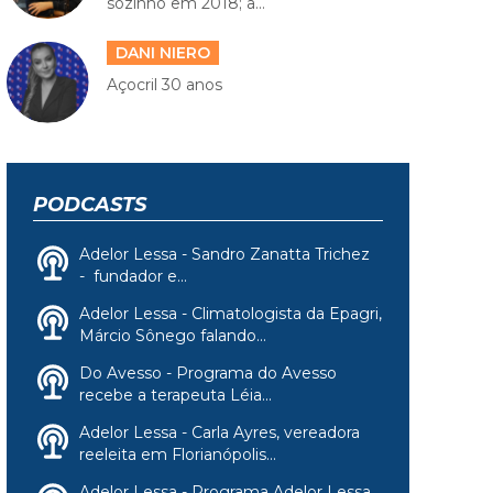
sozinho em 2018; a...
DANI NIERO
Açocril 30 anos
PODCASTS
Adelor Lessa - Sandro Zanatta Trichez
- fundador e...
Adelor Lessa - Climatologista da Epagri,
Márcio Sônego falando...
Do Avesso - Programa do Avesso
recebe a terapeuta Léia...
Adelor Lessa - Carla Ayres, vereadora
reeleita em Florianópolis...
Adelor Lessa - Programa Adelor Lessa