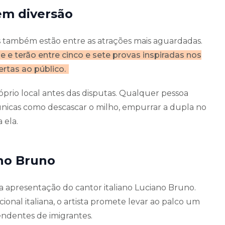
em diversão
s também estão entre as atrações mais aguardadas.
e terão entre cinco e sete provas inspiradas nos
ertas ao público.
próprio local antes das disputas. Qualquer pessoa
 únicas como descascar o milho, empurrar a dupla no
 ela.
no Bruno
 a apresentação do cantor italiano Luciano Bruno.
ional italiana, o artista promete levar ao palco um
cendentes de imigrantes.