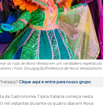
rmar as ruas de Nova Veneza em um verdadeiro espetáculo
taliano I Foto: Divulgação/Prefeitura de Nova Veneza/4oito
 Whatsapp?
Clique aqui e entre para nosso grupo
esta da Gastronomia Típica Italiana começa nesta
30 mil visitantes durante os quatro dias em Nova