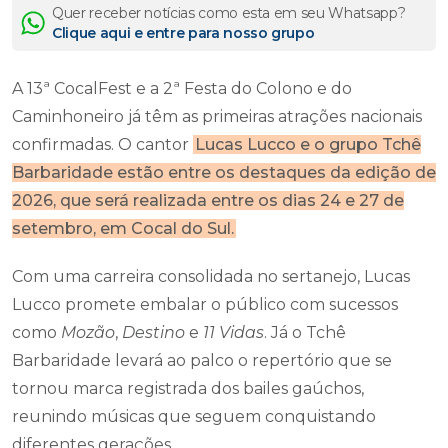
Quer receber notícias como esta em seu Whatsapp?
Clique aqui e entre para nosso grupo
A 13ª CocalFest e a 2ª Festa do Colono e do
Caminhoneiro já têm as primeiras atrações nacionais
confirmadas. O cantor
Lucas Lucco e o grupo Tchê
Barbaridade estão entre os destaques da edição de
2026, que será realizada entre os dias 24 e 27 de
setembro, em Cocal do Sul.
Com uma carreira consolidada no sertanejo, Lucas
Lucco promete embalar o público com sucessos
como
Mozão
,
Destino
e
11 Vidas
. Já o Tchê
Barbaridade levará ao palco o repertório que se
tornou marca registrada dos bailes gaúchos,
reunindo músicas que seguem conquistando
diferentes gerações.