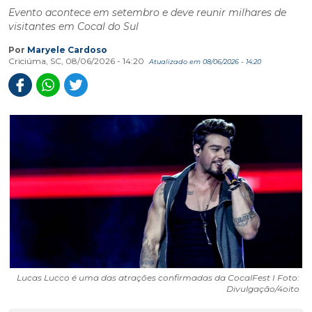
Evento acontece em setembro e deve reunir milhares de
visitantes em Cocal do Sul
Por
Maryele Cardoso
Criciúma, SC, 08/06/2026 - 14:20
Atualizado em 08/06/2026 - 14:20
Lucas Lucco é uma das atrações confirmadas da CocalFest I Foto:
Divulgação/4oito