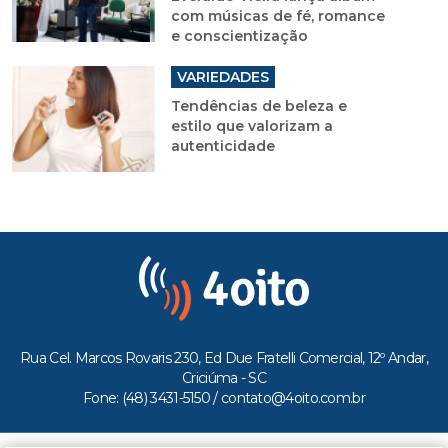
com músicas de fé, romance
e conscientização
VARIEDADES
Tendências de beleza e
estilo que valorizam a
autenticidade
Rua Cel. Marcos Rovaris 230, Ed Due Fratelli Comercial, 12º Andar,
Criciúma - SC
Fone: (48) 3431-5150 /
contato@4oito.com.br