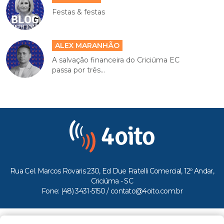
Festas & festas
ALEX MARANHÃO
A salvação financeira do Criciúma EC
passa por três...
Rua Cel. Marcos Rovaris 230, Ed Due Fratelli Comercial, 12º Andar,
Criciúma - SC
Fone: (48) 3431-5150 /
contato@4oito.com.br