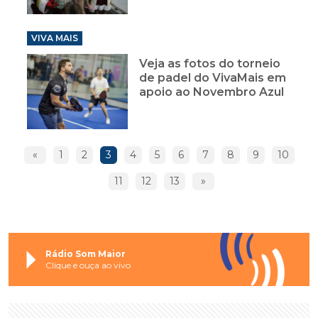
VIVA MAIS
Veja as fotos do torneio
de padel do VivaMais em
apoio ao Novembro Azul
«
1
2
3
4
5
6
7
8
9
10
11
12
13
»
Rádio Som Maior
Clique e ouça ao vivo