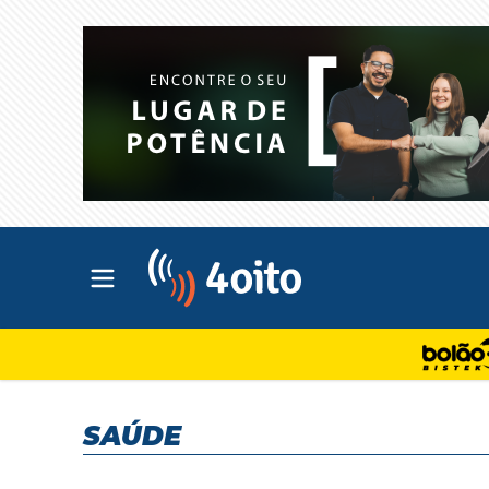
Abrir menu principal
4oito
SAÚDE