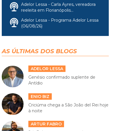
Adelor Lessa - Carla Ayres, vereadora
reeleita em Florianópolis...
Adelor Lessa - Programa Adelor Lessa
(06/08/26)
AS ÚLTIMAS DOS BLOGS
ADELOR LESSA
Genésio confirmado suplente de
Antídio
ENIO BIZ
Criciúma chega a São João del Rei hoje
à noite
ARTUR FABRO