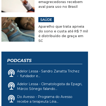
emagrecedoras recebem
aval para uso no Brasil
SAÚDE
Aparelho que trata apneia
do sono e custa até R$ 7 mil
é distribuído de graça em
SC
PODCASTS
Adelor Lessa - Sandro Zanatta Trichez
- fundador e...
Adelor Lessa - Climatologista da Epagri,
Márcio Sônego falando...
Do Avesso - Programa do Avesso
recebe a terapeuta Léia...