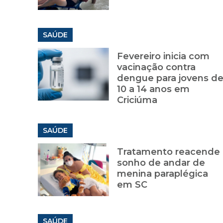
SAÚDE
Fevereiro inicia com
vacinação contra
dengue para jovens d
10 a 14 anos em
Criciúma
SAÚDE
Tratamento reacende
sonho de andar de
menina paraplégica
em SC
SAÚDE