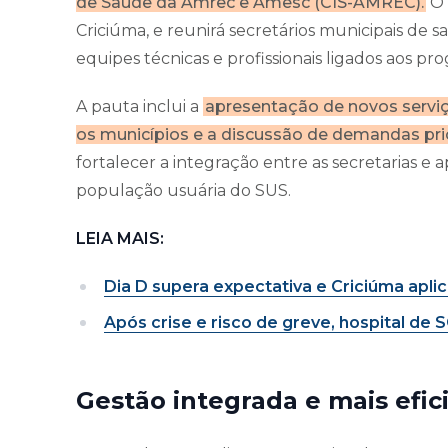
de Saúde da Amrec e Amesc (CIS-AMREC).
O 
Criciúma, e reunirá secretários municipais de 
equipes técnicas e profissionais ligados aos pr
A pauta inclui a
apresentação de novos serviç
os municípios e a discussão de demandas prior
fortalecer a integração entre as secretarias e 
população usuária do SUS.
LEIA MAIS:
Dia D supera expectativa e Criciúma aplic
Após crise e risco de greve, hospital de
Gestão integrada e mais efic