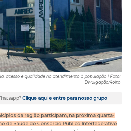
ia, acesso e qualidade no atendimento à população I Foto:
Divulgação/4oito
 Whatsapp?
Clique aqui e entre para nosso grupo
ípios da região participam, na próxima quarta-
lho de Saúde do Consórcio Público Interfederativo