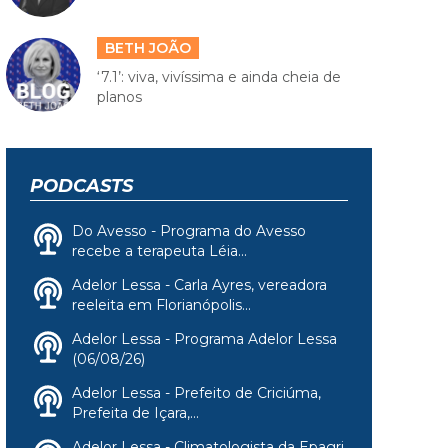
BETH JOÃO
‘7.1’: viva, vivíssima e ainda cheia de
planos
PODCASTS
Do Avesso - Programa do Avesso
recebe a terapeuta Léia...
Adelor Lessa - Carla Ayres, vereadora
reeleita em Florianópolis...
Adelor Lessa - Programa Adelor Lessa
(06/08/26)
Adelor Lessa - Prefeito de Criciúma,
Prefeita de Içara,...
Adelor Lessa - Climatologista da Epagri,