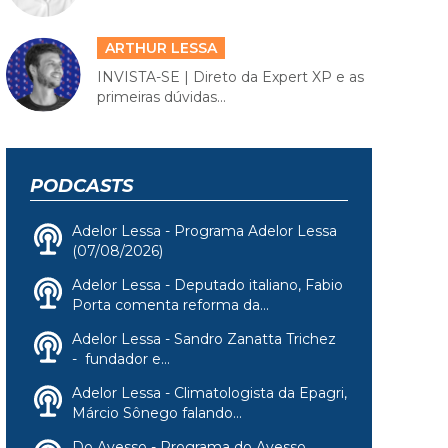
ARTHUR LESSA
INVISTA-SE | Direto da Expert XP e as
primeiras dúvidas...
PODCASTS
Adelor Lessa - Programa Adelor Lessa
(07/08/2026)
Adelor Lessa - Deputado italiano, Fabio
Porta comenta reforma da...
Adelor Lessa - Sandro Zanatta Trichez
- fundador e...
Adelor Lessa - Climatologista da Epagri,
Márcio Sônego falando...
Do Avesso - Programa do Avesso