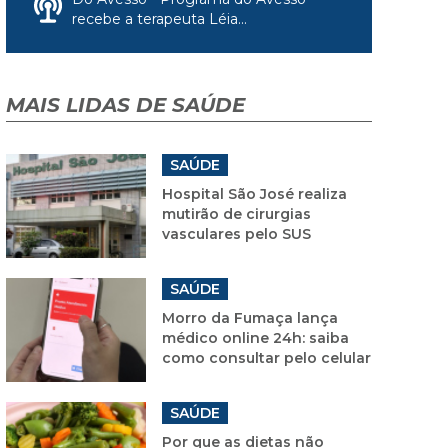
recebe a terapeuta Léia...
MAIS LIDAS DE SAÚDE
SAÚDE
Hospital São José realiza
mutirão de cirurgias
vasculares pelo SUS
SAÚDE
Morro da Fumaça lança
médico online 24h: saiba
como consultar pelo celular
SAÚDE
Por que as dietas não