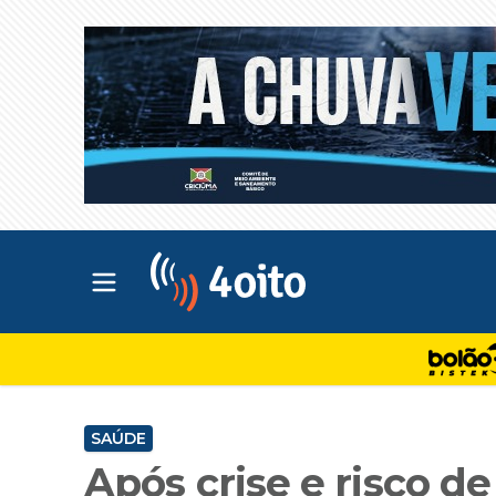
Abrir menu principal
4oito
SAÚDE
Após crise e risco de