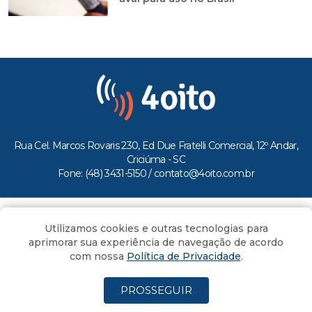
Rua Cel. Marcos Rovaris 230, Ed Due Fratelli Comercial, 12º Andar,
Criciúma - SC
Fone: (48) 3431-5150 /
contato@4oito.com.br
Copyright © 2026.
Utilizamos cookies e outras tecnologias para
Todos os direitos reservados ao Portal 4oito
aprimorar sua experiência de navegação de acordo
com nossa
Política de Privacidade
.
PROSSEGUIR