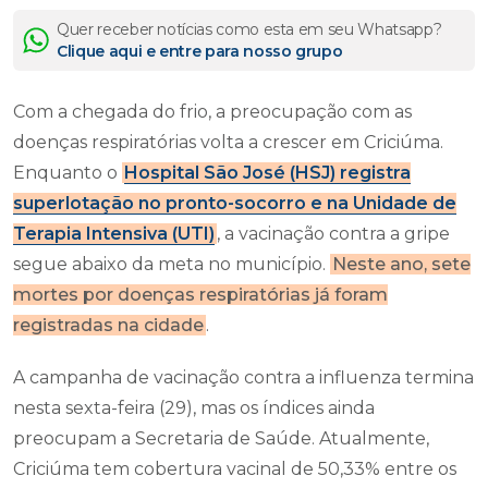
Quer receber notícias como esta em seu Whatsapp?
Clique aqui e entre para nosso grupo
Com a chegada do frio, a preocupação com as
doenças respiratórias volta a crescer em Criciúma.
Enquanto o
Hospital São José (HSJ) registra
superlotação no pronto-socorro e na Unidade de
Terapia Intensiva (UTI)
, a vacinação contra a gripe
segue abaixo da meta no município.
Neste ano, sete
mortes por doenças respiratórias já foram
registradas na cidade
.
A campanha de vacinação contra a influenza termina
nesta sexta-feira (29), mas os índices ainda
preocupam a Secretaria de Saúde. Atualmente,
Criciúma tem cobertura vacinal de 50,33% entre os