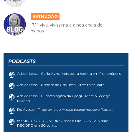
BETH JOÃO
‘7.1’: viva, vivíssima e ainda cheia de
planos
PODCASTS
Adelor Lessa - Carla Ayres, vereadora reeleita em Florianópolis...
Adelor Lessa - Prefeito de Criciúma, Prefeita de Içara,...
Adelor Lessa - Climatologista da Epagri, Márcio Sônego
falando...
Do Avesso - Programa do Avesso recebe recebe o Padre...
60 MINUTOS - CONSUMO para o DIA DOS PAIS bate
RECORD em SC com...