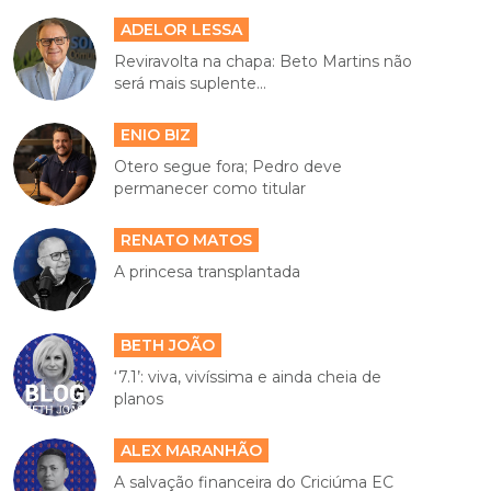
ADELOR LESSA
Reviravolta na chapa: Beto Martins não
será mais suplente...
ENIO BIZ
Otero segue fora; Pedro deve
permanecer como titular
RENATO MATOS
A princesa transplantada
BETH JOÃO
‘7.1’: viva, vivíssima e ainda cheia de
planos
ALEX MARANHÃO
A salvação financeira do Criciúma EC