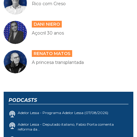
Rico com Creso
DANI NIERO
Açocril 30 anos
RENATO MATOS
A princesa transplantada
PODCASTS
Adelor Lessa - Programa Adelor Lessa (07/08/2026)
Adelor Lessa - Deputado italiano, Fabio Porta comenta
reforma da...