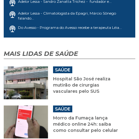
Adelor Lessa - Sandro Zanatta Trichez - fundador e...
Adelor Lessa - Climatologista da Epagri, Márcio Sônego
falando...
Do Avesso - Programa do Avesso recebe a terapeuta Léia...
MAIS LIDAS DE SAÚDE
SAÚDE
Hospital São José realiza
mutirão de cirurgias
vasculares pelo SUS
SAÚDE
Morro da Fumaça lança
médico online 24h: saiba
como consultar pelo celular