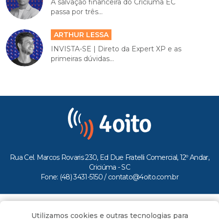
A salvação financeira do Criciúma EC
passa por três...
ARTHUR LESSA
INVISTA-SE | Direto da Expert XP e as
primeiras dúvidas...
Rua Cel. Marcos Rovaris 230, Ed Due Fratelli Comercial, 12º Andar,
Criciúma - SC
Fone: (48) 3431-5150 /
contato@4oito.com.br
Copyright © 2026.
Utilizamos cookies e outras tecnologias para
Todos os direitos reservados ao Portal 4oito