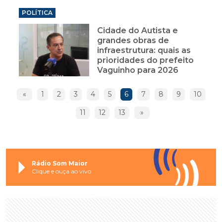
POLÍTICA
Cidade do Autista e
grandes obras de
infraestrutura: quais as
prioridades do prefeito
Vaguinho para 2026
«
1
2
3
4
5
6
7
8
9
10
11
12
13
»
Rádio Som Maior
Clique e ouça ao vivo