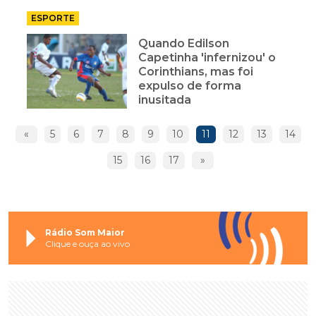
ESPORTE
Quando Edilson
Capetinha 'infernizou' o
Corinthians, mas foi
expulso de forma
inusitada
«
5
6
7
8
9
10
11
12
13
14
15
16
17
»
Rádio Som Maior
Clique e ouça ao vivo