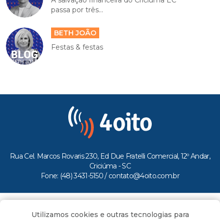
A salvação financeira do Criciúma EC
passa por três...
BETH JOÃO
Festas & festas
Rua Cel. Marcos Rovaris 230, Ed Due Fratelli Comercial, 12º Andar,
Criciúma - SC
Fone: (48) 3431-5150 /
contato@4oito.com.br
Copyright © 2026.
Utilizamos cookies e outras tecnologias para
Todos os direitos reservados ao Portal 4oito