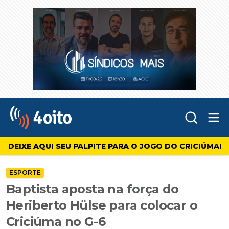
Abr
4oito
DEIXE AQUI SEU PALPITE PARA O JOGO DO CRICIÚMA!
ESPORTE
Baptista aposta na força do
Heriberto Hülse para colocar o
Criciúma no G-6