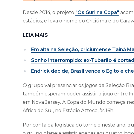
Desde 2014, o projeto
"Os Guri na Copa"
acomp
estádios, e leva o nome do Criciúma e do Cara
LEIA MAIS
Em alta na Seleção, criciumense Tainá M
Sonho interrompido: ex-Tubarão é cortad
Endrick decide, Brasil vence o Egito e 
O grupo vai presenciar os jogos da Seleção Brasi
também esperam poder assistir o jogo entre Fr
em Nova Jersey. A Copa do Mundo começa nesta
África do Sul, no Estádio Azteca, às 16h.
Por conta da logística do torneio neste ano,
o grupo planeja assistir apenas aos quatro jogos