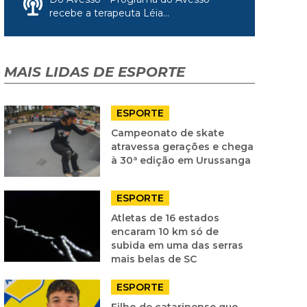
recebe a terapeuta Léia...
MAIS LIDAS DE ESPORTE
ESPORTE
Campeonato de skate
atravessa gerações e chega
à 30ª edição em Urussanga
ESPORTE
Atletas de 16 estados
encaram 10 km só de
subida em uma das serras
mais belas de SC
ESPORTE
Filho de catarinense que