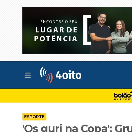
Abrir menu principal
4oito
ESPORTE
'Os guri na Copa': G