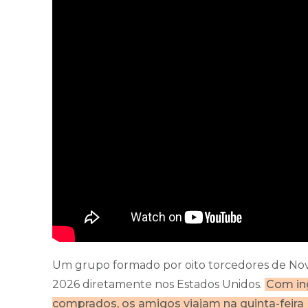
Um grupo formado por oito torcedores de No
2026 diretamente nos Estados Unidos.
Com ing
comprados, os amigos viajam na quinta-feira (1