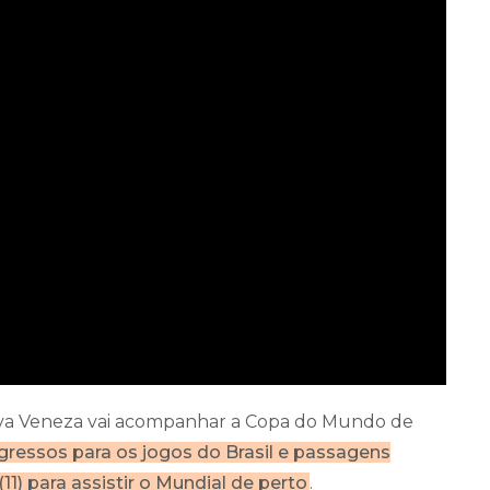
va Veneza vai acompanhar a Copa do Mundo de
ressos para os jogos do Brasil e passagens
1) para assistir o Mundial de perto
.