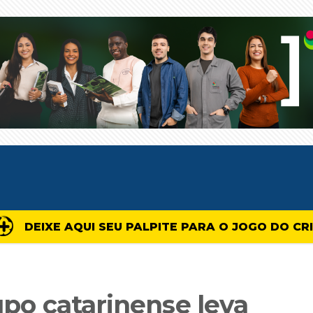
DEIXE AQUI SEU PALPITE PARA O JOGO DO CR
rupo catarinense leva