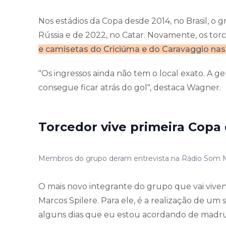
Nos estádios da Copa desde 2014, no Brasil, o 
Rússia e de 2022, no Catar. Novamente, os to
e camisetas do Criciúma e do Caravaggio nas
"Os ingressos ainda não tem o local exato. A ge
consegue ficar atrás do gol", destaca Wagner.
Torcedor vive primeira Copa
Membros do grupo deram entrevista na Rádio Som Maio
O mais novo integrante do grupo que vai vive
Marcos Spilere. Para ele, é a realização de um 
alguns dias que eu estou acordando de madru