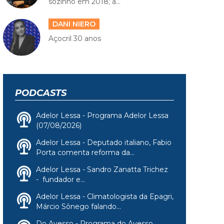
sozinho em 2018; a...
DANI NIERO
Açocril 30 anos
PODCASTS
Adelor Lessa - Programa Adelor Lessa
(07/08/2026)
Adelor Lessa - Deputado italiano, Fabio
Porta comenta reforma da...
Adelor Lessa - Sandro Zanatta Trichez
- fundador e...
Adelor Lessa - Climatologista da Epagri,
Márcio Sônego falando...
Do Avesso - Programa do Avesso