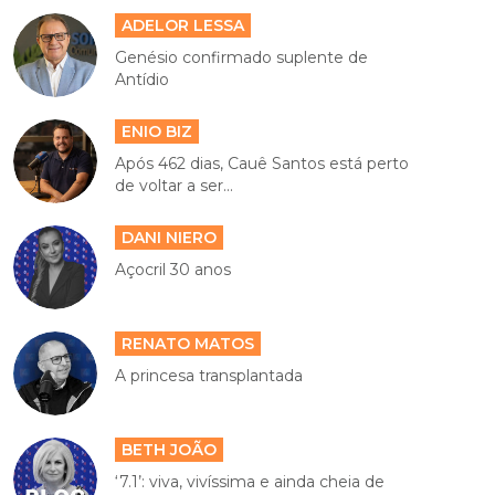
ADELOR LESSA
Genésio confirmado suplente de
Antídio
ENIO BIZ
Após 462 dias, Cauê Santos está perto
de voltar a ser...
DANI NIERO
Açocril 30 anos
RENATO MATOS
A princesa transplantada
BETH JOÃO
‘7.1’: viva, vivíssima e ainda cheia de