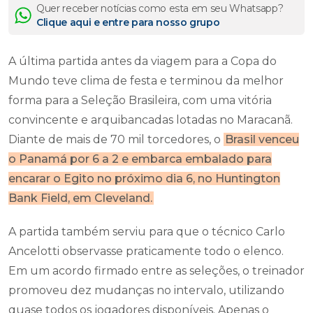
Quer receber notícias como esta em seu Whatsapp?
Clique aqui e entre para nosso grupo
A última partida antes da viagem para a Copa do
Mundo teve clima de festa e terminou da melhor
forma para a Seleção Brasileira, com uma vitória
convincente e arquibancadas lotadas no Maracanã.
Diante de mais de 70 mil torcedores, o
Brasil venceu
o Panamá por 6 a 2 e embarca embalado para
encarar o Egito no próximo dia 6, no Huntington
Bank Field, em Cleveland.
A partida também serviu para que o técnico Carlo
Ancelotti observasse praticamente todo o elenco.
Em um acordo firmado entre as seleções, o treinador
promoveu dez mudanças no intervalo, utilizando
quase todos os jogadores disponíveis. Apenas o