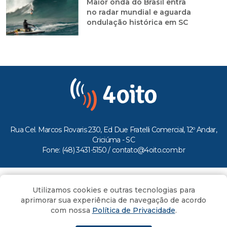
Maior onda do Brasil entra
no radar mundial e aguarda
ondulação histórica em SC
Rua Cel. Marcos Rovaris 230, Ed Due Fratelli Comercial, 12º Andar,
Criciúma - SC
Fone: (48) 3431-5150 /
contato@4oito.com.br
Copyright © 2026.
Utilizamos cookies e outras tecnologias para
Todos os direitos reservados ao Portal 4oito
aprimorar sua experiência de navegação de acordo
com nossa
Política de Privacidade
.