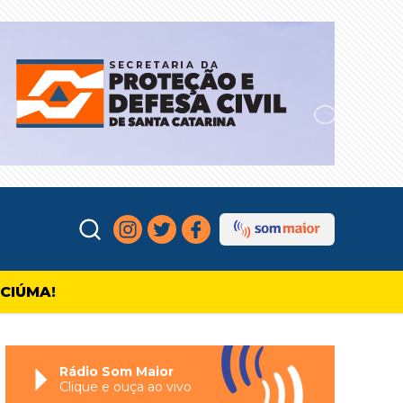
ICIÚMA!
Rádio Som Maior
Clique e ouça ao vivo