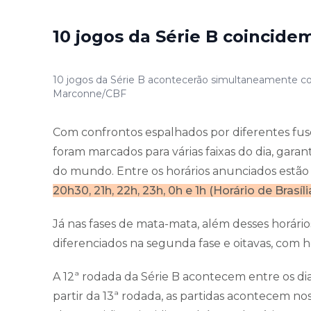
10 jogos da Série B coincid
10 jogos da Série B acontecerão simultaneamente co
Marconne/CBF
Com confrontos espalhados por diferentes fusos
foram marcados para várias faixas do dia, garan
do mundo. Entre os horários anunciados estão p
20h30, 21h, 22h, 23h, 0h e 1h (Horário de Brasíli
Já nas fases de mata-mata, além desses horário
diferenciados na segunda fase e oitavas, com 
A 12ª rodada da Série B acontecem entre os dia
partir da 13ª rodada, as partidas acontecem n