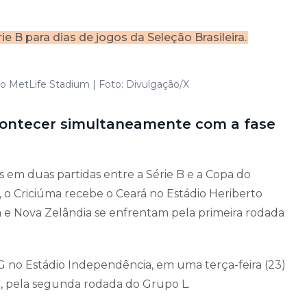
B para dias de jogos da Seleção Brasileira.
 no MetLife Stadium | Foto: Divulgação/X
 acontecer simultaneamente com a fase
es em duas partidas entre a Série B e a Copa do
 o Criciúma recebe o Ceará no Estádio Heriberto
Irã e Nova Zelândia se enfrentam pela primeira rodada
MG no Estádio Independência, em uma terça-feira (23)
, pela segunda rodada do Grupo L.