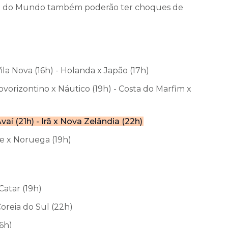
opa do Mundo também poderão ter choques de
Vila Nova (16h) - Holanda x Japão (17h)
vorizontino x Náutico (19h) - Costa do Marfim x
vaí (21h) - Irã x Nova Zelândia (22h)
ue x Noruega (19h)
Catar (19h)
Coreia do Sul (22h)
16h)