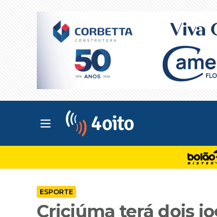
Abrir menu principal
4oito
ESPORTE
Criciúma terá dois j