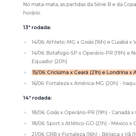
No mata-mata, as partidas da Série B e da C
horário.
13ª rodada:
14/06: Athletic-MG x Goiás (16h) e Cuiabá x 
14/06: Botafogo-SP x Operário-PR (19h) e No
Equador (20h)
15/06: Criciúma x Ceará (21h) e Londrina x A
16/06: Fortaleza x América-MG (20h) - Iraq
14ª rodada:
18/06: Goiás x Operário-PR (19h) - Canadá x 
18/06: Sport x Atlético-GO (21h) - México x 
21/06: CRB x Fortaleza (16h) - Bélgica x Irã (