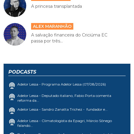
A princesa transplantada
ALEX MARANHÃO
A salvação financeira do Criciúma EC
passa por três...
PODCASTS
Adelor Lessa - Programa Adelor Lessa (07/08/2026)
Adelor Lessa - Deputado italiano, Fabio Porta comenta
reforma da...
Adelor Lessa - Sandro Zanatta Trichez - fundador e...
Adelor Lessa - Climatologista da Epagri, Márcio Sônego
falando...