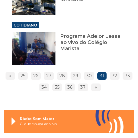
COTIDIANO
Programa Adelor Lessa
ao vivo do Colégio
Marista
«
25
26
27
28
29
30
31
32
33
34
35
36
37
»
Rádio Som Maior
Clique e ouça ao vivo