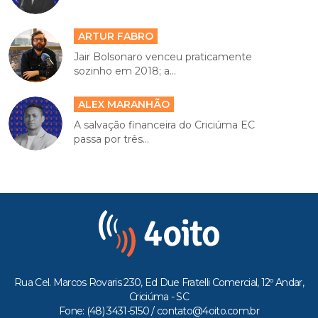
ARTUR FABRO
Jair Bolsonaro venceu praticamente
sozinho em 2018; a...
ALEX MARANHÃO
A salvação financeira do Criciúma EC
passa por três...
Rua Cel. Marcos Rovaris 230, Ed Due Fratelli Comercial, 12º Andar,
Criciúma - SC
Fone: (48) 3431-5150 /
contato@4oito.com.br