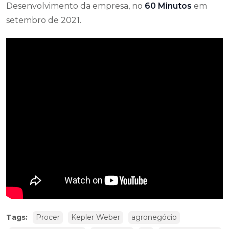
Desenvolvimento da empresa, no
60 Minutos
em
setembro de 2021.
Tags:
Procer
Kepler Weber
agronegócio