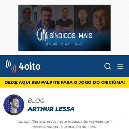
Abr
4oito
DEIXE AQUI SEU PALPITE PARA O JOGO DO CRICIÚMA!
BLOG
ARTHUR LESSA
* as opiniões expressas neste espaço não representam,
necessariamente, a opinião do 4oito