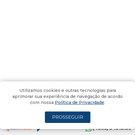
Só aumentar os juros não vai
Utilizamos cookies e outras tecnologias para
resolver a inflação (Vídeo)
aprimorar sua experiência de navegação de acordo
com nossa
Política de Privacidade
.
Por
Arthur Lessa
11/05/2022 - 18:36
Atualizado em 11/05/2022 - 18:40
PROSSEGUIR
(4oito) 3431.5150