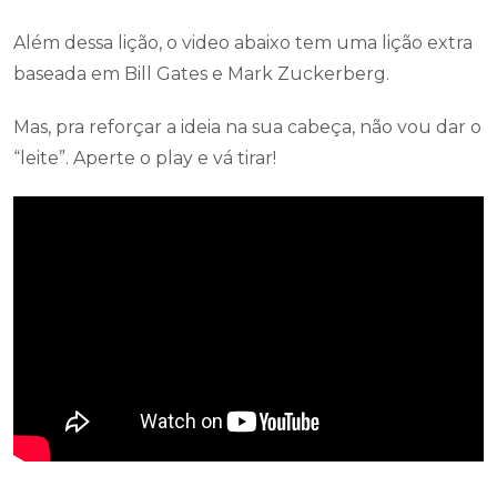
Além dessa lição, o video abaixo tem uma lição extra
baseada em Bill Gates e Mark Zuckerberg.
Mas, pra reforçar a ideia na sua cabeça, não vou dar o
“leite”. Aperte o play e vá tirar!