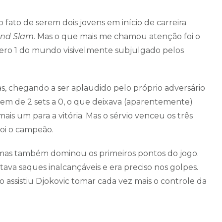
fato de serem dois jovens em início de carreira
and Slam
. Mas o que mais me chamou atenção foi o
ero 1 do mundo visivelmente subjulgado pelos
s, chegando a ser aplaudido pelo próprio adversário
em de 2 sets a 0, o que deixava (aparentemente)
 mais um para a vitória. Mas o sérvio venceu os três
foi o campeão.
 mas também dominou os primeiros pontos do jogo.
tava saques inalcançáveis e era preciso nos golpes.
o assistiu Djokovic tomar cada vez mais o controle da