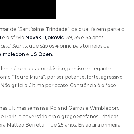
ar de “Santíssima Trindade”, da qual fazem parte o
l
e o sérvio
Novak Djokovic
. 39, 35 e 34 anos,
rand Slams
, que são os 4 principais torneios da
imbledon
e
US Open
.
rer é um jogador clássico, preciso e elegante.
como “Touro Miura”, por ser potente, forte, agressivo.
. Não grifei a última por acaso. Constância é o foco
c nas últimas semanas. Roland Garros e Wimbledon.
e Paris, o adversário era o grego Stefanos Tsitsipas,
 Matteo Berrettini, de 25 anos. Eis aqui a primeira