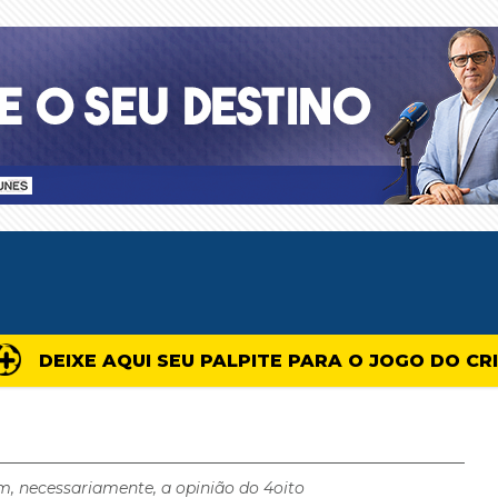
DEIXE AQUI SEU PALPITE PARA O JOGO DO CR
m, necessariamente, a opinião do 4oito