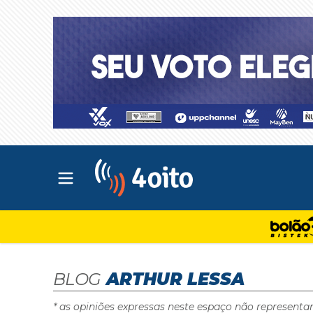
Abrir menu principal
4oito
BLOG
ARTHUR LESSA
* as opiniões expressas neste espaço não representa