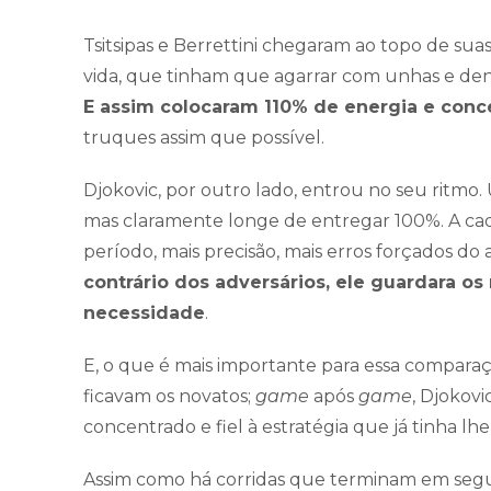
Tsitsipas e Berrettini chegaram ao topo de sua
vida, que tinham que agarrar com unhas e de
E assim colocaram 110% de energia e conc
truques assim que possível.
Djokovic, por outro lado, entrou no seu ritmo.
mas claramente longe de entregar 100%. A cada
período, mais precisão, mais erros forçados do a
contrário dos adversários, ele guardara 
necessidade
.
E, o que é mais importante para essa compara
ficavam os novatos;
game
após
game
, Djokov
concentrado e fiel à estratégia que já tinha lhe
Assim como há corridas que terminam em se