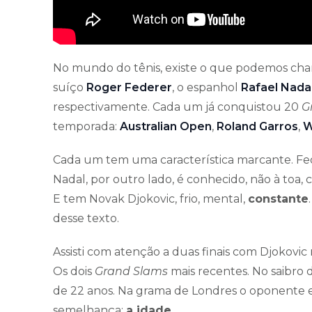
No mundo do tênis, existe o que podemos cham
suíço
Roger Federer
, o espanhol
Rafael Nada
respectivamente. Cada um já conquistou 20
G
temporada:
Australian Open
,
Roland Garros
,
W
Cada um tem uma característica marcante. Fede
Nadal, por outro lado, é conhecido, não à toa, 
E tem Novak Djokovic, frio, mental,
constante
desse texto.
Assisti com atenção a duas finais com Djokovi
Os dois
Grand Slams
mais recentes. No saibro d
de 22 anos. Na grama de Londres o oponente era
semelhança:
a idade
.