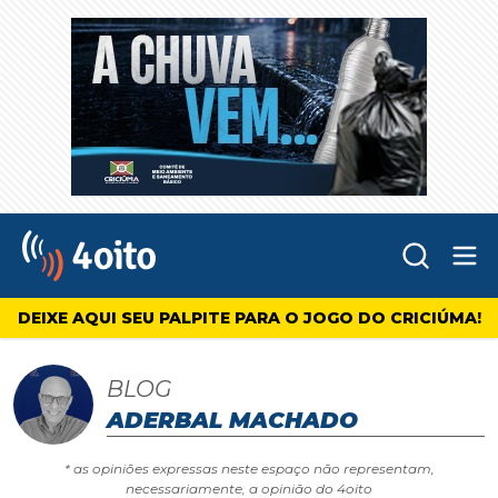
Abr
4oito
DEIXE AQUI SEU PALPITE PARA O JOGO DO CRICIÚMA!
BLOG
ADERBAL MACHADO
* as opiniões expressas neste espaço não representam,
necessariamente, a opinião do 4oito