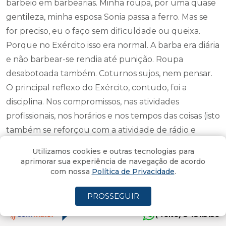
barbeio em barbearias. Minha roupa, por uma quase
gentileza, minha esposa Sonia passa a ferro. Mas se
for preciso, eu o faço sem dificuldade ou queixa.
Porque no Exército isso era normal. A barba era diária
e não barbear-se rendia até punição. Roupa
desabotoada também. Coturnos sujos, nem pensar.
O principal reflexo do Exército, contudo, foi a
disciplina. Nos compromissos, nas atividades
profissionais, nos horários e nos tempos das coisas (isto
também se reforçou com a atividade de rádio e
televisão).
Utilizamos cookies e outras tecnologias para
Afinal, fui um soldado “caxias” (de alta disciplina e
aprimorar sua experiência de navegação de acordo
com nossa
Política de Privacidade
.
cumpridor dos regulamentos), com nenhuma
punição durante a incorporação e até uma Menção
PROSSEGUIR
Honrosa na baixa do serviço.
(4oito) 3431.5150
Saí cabo apto a promoção a terceiro sargento, se