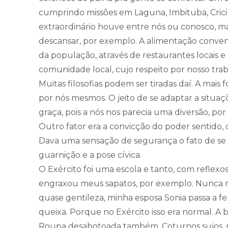
cumprindo missões em Laguna, Imbituba, Crici
extraordinário houve entre nós ou conosco, mas
descansar, por exemplo. A alimentação conven
da população, através de restaurantes locais e
comunidade local, cujo respeito por nosso tra
Muitas filosofias podem ser tiradas daí. A mais 
por nós mesmos. O jeito de se adaptar a situaç
graça, pois a nós nos parecia uma diversão, por
Outro fator era a convicção do poder sentido, 
Dava uma sensação de segurança o fato de s
guarnição e a pose cívica.
O Exército foi uma escola e tanto, com reflexos
engraxou meus sapatos, por exemplo. Nunca m
quase gentileza, minha esposa Sonia passa a fer
queixa. Porque no Exército isso era normal. A b
Roupa desabotoada também. Coturnos sujos,