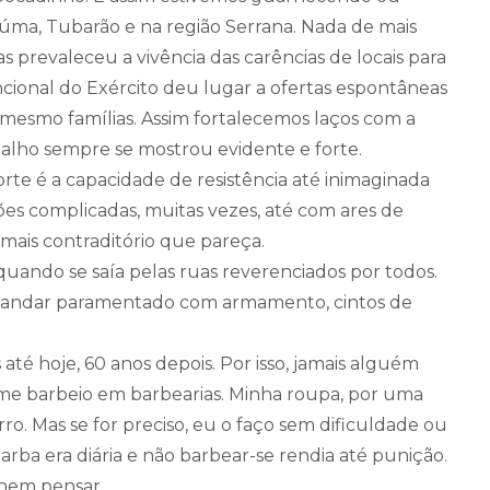
úma, Tubarão e na região Serrana. Nada de mais
 prevaleceu a vivência das carências de locais para
cional do Exército deu lugar a ofertas espontâneas
 mesmo famílias. Assim fortalecemos laços com a
balho sempre se mostrou evidente e forte.
forte é a capacidade de resistência até inimaginada
ões complicadas, muitas vezes, até com ares de
 mais contraditório que pareça.
quando se saía pelas ruas reverenciados por todos.
e andar paramentado com armamento, cintos de
 até hoje, 60 anos depois. Por isso, jamais alguém
e barbeio em barbearias. Minha roupa, por uma
ro. Mas se for preciso, eu o faço sem dificuldade ou
arba era diária e não barbear-se rendia até punição.
 nem pensar.