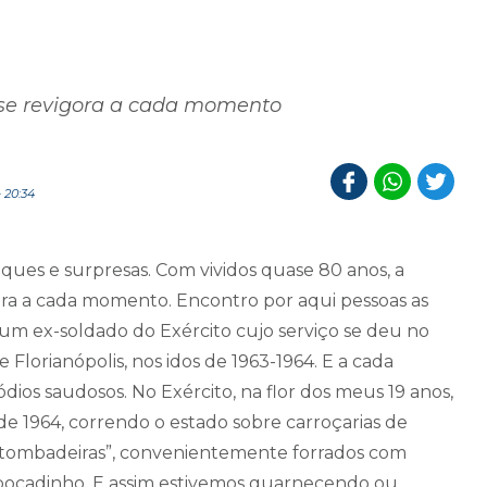
o se revigora a cada momento
 20:34
ques e surpresas. Com vividos quase 80 anos, a
gora a cada momento. Encontro por aqui pessoas as
 um ex-soldado do Exército cujo serviço se deu no
Florianópolis, nos idos de 1963-1964. E a cada
dios saudosos. No Exército, na flor dos meus 19 anos,
de 1964, correndo o estado sobre carroçarias de
“tombadeiras”, convenientemente forrados com
 bocadinho. E assim estivemos guarnecendo ou