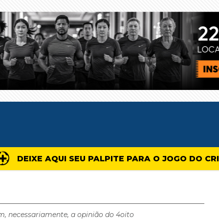
DEIXE AQUI SEU PALPITE PARA O JOGO DO CR
m, necessariamente, a opinião do 4oito