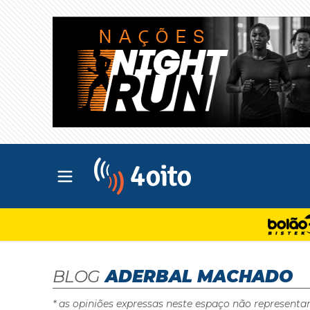
Abrir menu principal
4oito
BLOG
ADERBAL MACHADO
* as opiniões expressas neste espaço não representa