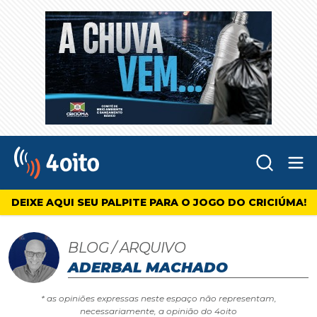
Abr
4oito
DEIXE AQUI SEU PALPITE PARA O JOGO DO CRICIÚMA!
BLOG / ARQUIVO
ADERBAL MACHADO
* as opiniões expressas neste espaço não representam,
necessariamente, a opinião do 4oito