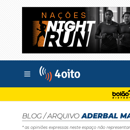
Abrir menu principal
4oito
BLOG / ARQUIVO
ADERBAL M
* as opiniões expressas neste espaço não representa