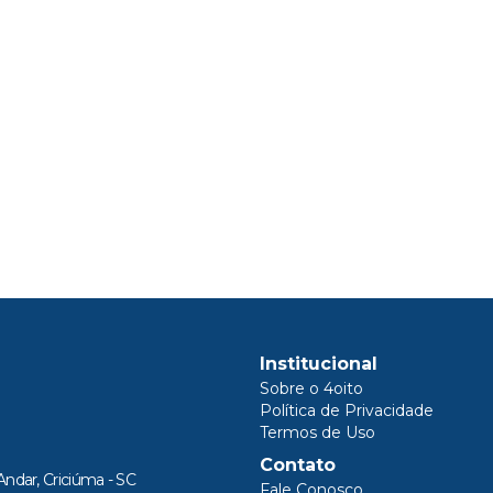
Institucional
Sobre o 4oito
Política de Privacidade
Termos de Uso
Contato
Andar, Criciúma - SC
Fale Conosco