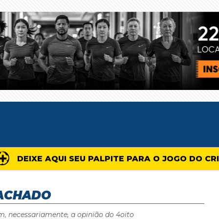
DEIXE AQUI SEU PALPITE PARA O JOGO DO CR
ACHADO
m, necessariamente, a opinião do 4oito