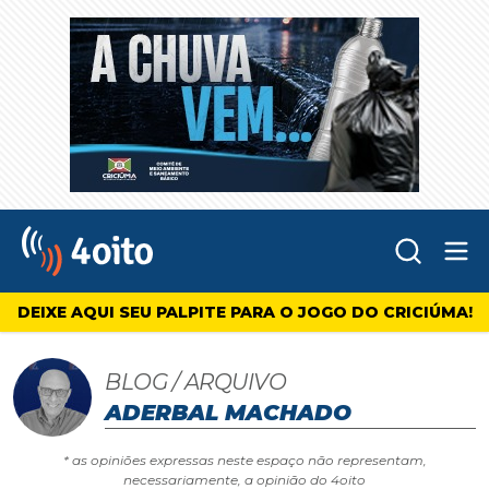
Abr
4oito
DEIXE AQUI SEU PALPITE PARA O JOGO DO CRICIÚMA!
BLOG / ARQUIVO
ADERBAL MACHADO
* as opiniões expressas neste espaço não representam,
necessariamente, a opinião do 4oito