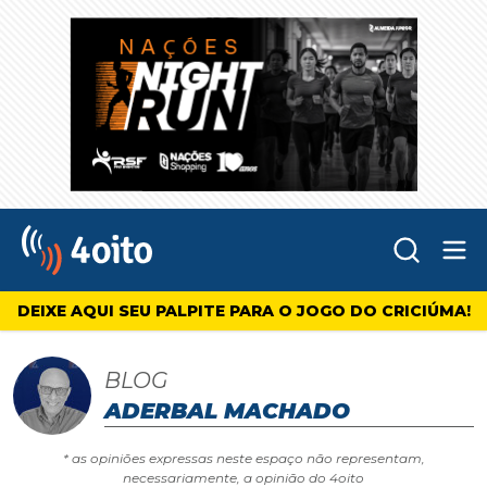
Abr
4oito
DEIXE AQUI SEU PALPITE PARA O JOGO DO CRICIÚMA!
BLOG
ADERBAL MACHADO
* as opiniões expressas neste espaço não representam,
necessariamente, a opinião do 4oito