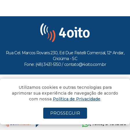
Rua Cel. Marcos Rovaris 230, Ed Due Fratelli Comercial, 12º Andar,
Criciúma - SC
Fone: (48) 3431-5150 /
contato@4oito.com.br
Copyright © 2026.
Utilizamos cookies e outras tecnologias para
Todos os direitos reservados ao Portal 4oito
aprimorar sua experiência de navegação de acordo
com nossa
Política de Privacidade
.
PROSSEGUIR
(4oito) 3431.5150