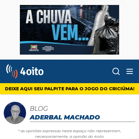
Abr
4oito
DEIXE AQUI SEU PALPITE PARA O JOGO DO CRICIÚMA!
BLOG
ADERBAL MACHADO
* as opiniões expressas neste espaço não representam,
necessariamente, a opinião do 4oito