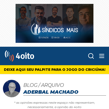
Abr
4oito
DEIXE AQUI SEU PALPITE PARA O JOGO DO CRICIÚMA!
BLOG / ARQUIVO
ADERBAL MACHADO
* as opiniões expressas neste espaço não representam,
necessariamente, a opinião do 4oito