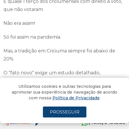
É quase 1 terço dos criciumenses com direito a voto,
que não votaram.
Não era assim!
Só foi assim na pandemia.
Mas, a tradição em Criciuma sempre foi abaixo de
20%
O "fato novo" exige um estudo detalhado,
aprofundado. É preciso saber os motivos, para definir
Utilizamos cookies e outras tecnologias para
soluções, ajustes..
aprimorar sua experiência de navegação de acordo
com nossa
Política de Privacidade
.
Os partidos precisam reavaliar posições e
procedimentos.
PROSSEGUIR
Os políticos precisam reavaliar posturas.
(4oito) 3431.5150