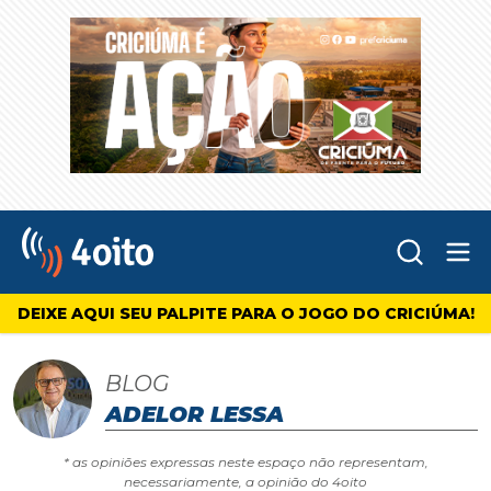
Abr
4oito
DEIXE AQUI SEU PALPITE PARA O JOGO DO CRICIÚMA!
BLOG
ADELOR LESSA
* as opiniões expressas neste espaço não representam,
necessariamente, a opinião do 4oito