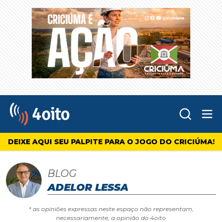
Abr
4oito
DEIXE AQUI SEU PALPITE PARA O JOGO DO CRICIÚMA!
BLOG
ADELOR LESSA
* as opiniões expressas neste espaço não representam,
necessariamente, a opinião do 4oito