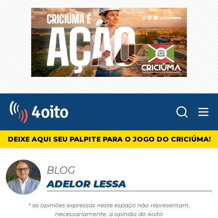
Abr
4oito
DEIXE AQUI SEU PALPITE PARA O JOGO DO CRICIÚMA!
BLOG
ADELOR LESSA
* as opiniões expressas neste espaço não representam,
necessariamente, a opinião do 4oito