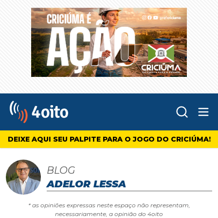
Abr
4oito
DEIXE AQUI SEU PALPITE PARA O JOGO DO CRICIÚMA!
BLOG
ADELOR LESSA
* as opiniões expressas neste espaço não representam,
necessariamente, a opinião do 4oito