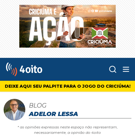
Abr
4oito
DEIXE AQUI SEU PALPITE PARA O JOGO DO CRICIÚMA!
BLOG
ADELOR LESSA
* as opiniões expressas neste espaço não representam,
necessariamente, a opinião do 4oito