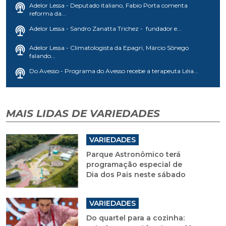
Adelor Lessa - Deputado italiano, Fabio Porta comenta
reforma da...
Adelor Lessa - Sandro Zanatta Trichez - fundador e...
Adelor Lessa - Climatologista da Epagri, Márcio Sônego
falando...
Do Avesso - Programa do Avesso recebe a terapeuta Léia...
MAIS LIDAS DE VARIEDADES
VARIEDADES
Parque Astronômico terá
programação especial de
Dia dos Pais neste sábado
VARIEDADES
Do quartel para a cozinha: