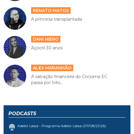
RENATO MATOS
A princesa transplantada
DANI NIERO
Açocril 30 anos
ALEX MARANHÃO
A salvação financeira do Criciúma EC
passa por três...
PODCASTS
Adelor Lessa - Programa Adelor Lessa (07/08/2026)