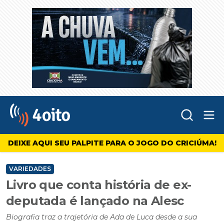
Abr
4oito
DEIXE AQUI SEU PALPITE PARA O JOGO DO CRICIÚMA!
VARIEDADES
Livro que conta história de ex-
deputada é lançado na Alesc
Biografia traz a trajetória de Ada de Luca desde a sua