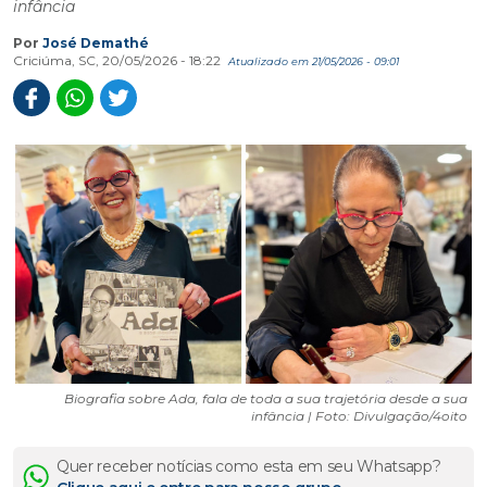
infância
Por
José Demathé
Criciúma, SC, 20/05/2026 - 18:22
Atualizado em 21/05/2026 - 09:01
Biografia sobre Ada, fala de toda a sua trajetória desde a sua
infância | Foto: Divulgação/4oito
Quer receber notícias como esta em seu Whatsapp?