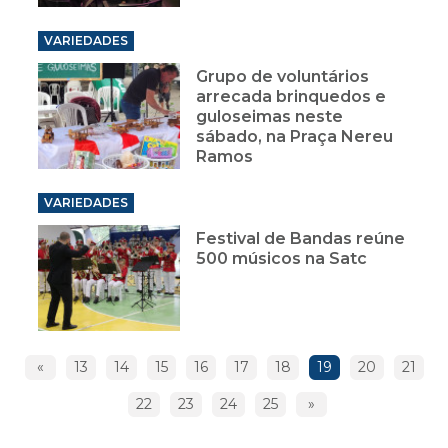
VARIEDADES
Grupo de voluntários
arrecada brinquedos e
guloseimas neste
sábado, na Praça Nereu
Ramos
VARIEDADES
Festival de Bandas reúne
500 músicos na Satc
«
13
14
15
16
17
18
19
20
21
22
23
24
25
»