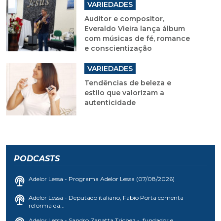
VARIEDADES
Auditor e compositor,
Everaldo Vieira lança álbum
com músicas de fé, romance
e conscientização
VARIEDADES
Tendências de beleza e
estilo que valorizam a
autenticidade
PODCASTS
Adelor Lessa - Programa Adelor Lessa (07/08/2026)
Adelor Lessa - Deputado italiano, Fabio Porta comenta
reforma da...
Adelor Lessa - Sandro Zanatta Trichez - fundador e...