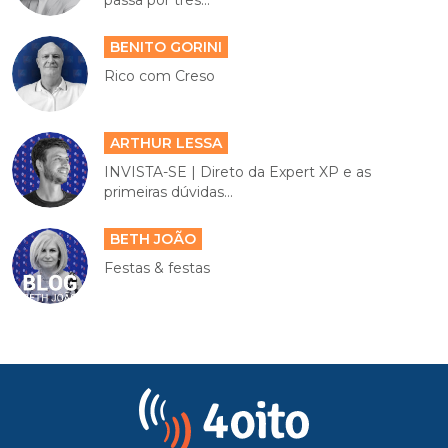
passa por três...
BENITO GORINI
Rico com Creso
ARTHUR LESSA
INVISTA-SE | Direto da Expert XP e as
primeiras dúvidas...
BETH JOÃO
Festas & festas