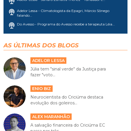
Adelor Lessa - Climatologista da Epagri, Márcio Sônego
falando...
Do Avesso - Programa do Avesso recebe a terapeuta Léia...
AS ÚLTIMAS DOS BLOGS
ADELOR LESSA
Júlia tem "sinal verde" da Justiça para
fazer "voto...
ENIO BIZ
Neurocientista do Criciúma destaca
evolução dos goleiros...
ALEX MARANHÃO
A salvação financeira do Criciúma EC