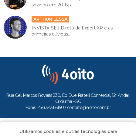
sozinho em 2018; a...
ARTHUR LESSA
INVISTA-SE | Direto da Expert XP e as
primeiras dúvidas...
Rua Cel. Marcos Rovaris 230, Ed Due Fratelli Comercial, 12º Andar,
Criciúma - SC
Fone: (48) 3431-5150 /
contato@4oito.com.br
Copyright © 2026.
Utilizamos cookies e outras tecnologias para
Todos os direitos reservados ao Portal 4oito