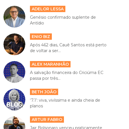
ADELOR LESSA
Genésio confirmado suplente de
Antídio
ENIO BIZ
Após 462 dias, Cauê Santos está perto
de voltar a ser...
ALEX MARANHÃO
A salvação financeira do Criciúma EC
passa por três...
BETH JOÃO
‘7.1’: viva, vivíssima e ainda cheia de
planos
ARTUR FABRO
Jair Bolsonaro venceu praticamente