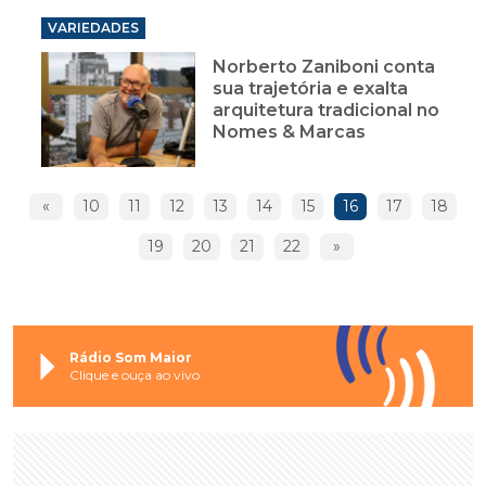
VARIEDADES
Norberto Zaniboni conta
sua trajetória e exalta
arquitetura tradicional no
Nomes & Marcas
«
10
11
12
13
14
15
16
17
18
19
20
21
22
»
Rádio Som Maior
Clique e ouça ao vivo