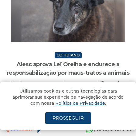
COTIDIANO
Alesc aprova Lei Orelha e endurece a
responsabilização por maus-tratos a animais
Projeto aumenta multas, responsabiliza pais e
Utilizamos cookies e outras tecnologias para
responsáveis por atos cometidos por menores e
aprimorar sua experiência de navegação de acordo
segue agora para sanção do governador
com nossa
Política de Privacidade
.
Criciúma, SC - 10/06/2026 - 19H53MIN
PROSSEGUIR
(4oito) 3431.5150