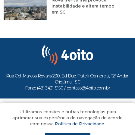
Nova frente fria provoca
instabilidade e altera tempo
em SC
Rua Cel. Marcos Rovaris 230, Ed Due Fratelli Comercial, 12º Andar,
Criciúma - SC
Fone: (48) 3431-5150 /
contato@4oito.com.br
Copyright © 2026.
Utilizamos cookies e outras tecnologias para
Todos os direitos reservados ao Portal 4oito
aprimorar sua experiência de navegação de acordo
com nossa
Política de Privacidade
.