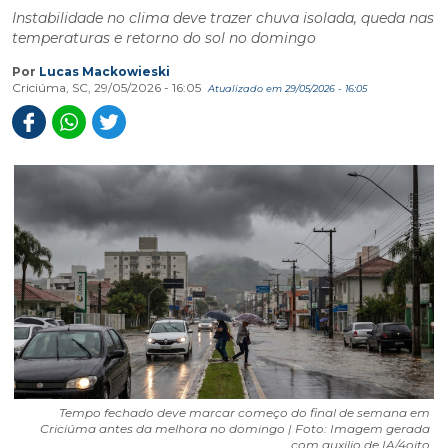
Instabilidade no clima deve trazer chuva isolada, queda nas
temperaturas e retorno do sol no domingo
Por
Lucas Mackowieski
Criciúma, SC, 29/05/2026 - 16:05
Atualizado em 29/05/2026 - 16:05
Tempo fechado deve marcar começo do final de semana em
Criciúma antes da melhora no domingo | Foto: Imagem gerada
com auxilio de IA/4oito