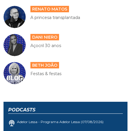
RENATO MATOS
A princesa transplantada
DANI NIERO
Açocril 30 anos
BETH JOÃO
Festas & festas
PODCASTS
Adelor Lessa - Programa Adelor Lessa (07/08/2026)