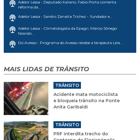
Adelor Lessa - Deputado italiano, Fabio Porta comenta
reforma da...
Adelor Lessa - Sandro Zanatta Trichez - fundador e...
Adelor Lessa - Climatologista da Epagri, Márcio Sônego
falando...
Do Avesso - Programa do Avesso recebe a terapeuta Léia...
MAIS LIDAS DE TRÂNSITO
TRÂNSITO
Acidente mata motociclista
e bloqueia trânsito na Ponte
Anita Garibaldi
TRÂNSITO
PRF interdita trecho do