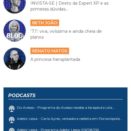
INVISTA-SE | Direto da Expert XP e as
primeiras dúvidas...
BETH JOÃO
‘7.1’: viva, vivíssima e ainda cheia de
planos
RENATO MATOS
A princesa transplantada
PODCASTS
Do Avesso - Programa do Avesso recebe a terapeuta Léia...
Adelor Lessa - Carla Ayres, vereadora reeleita em Florianópolis...
Adelor Lessa - Programa Adelor Lessa (06/08/26)