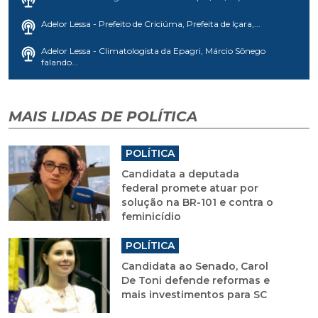
Adelor Lessa - Prefeito de Criciúma, Prefeita de Içara,...
Adelor Lessa - Climatologista da Epagri, Márcio Sônego
falando...
MAIS LIDAS DE POLÍTICA
POLÍTICA
Candidata a deputada
federal promete atuar por
solução na BR-101 e contra o
feminicídio
POLÍTICA
Candidata ao Senado, Carol
De Toni defende reformas e
mais investimentos para SC